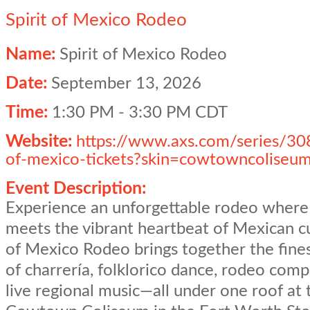
Spirit of Mexico Rodeo
Name:
Spirit of Mexico Rodeo
Date:
September 13, 2026
Time:
1:30 PM
-
3:30 PM CDT
Website:
https://www.axs.com/series/308
of-mexico-tickets?skin=cowtowncoliseu
Event Description:
Experience an unforgettable rodeo where
meets the vibrant heartbeat of Mexican cul
of Mexico Rodeo brings together the fines
of charrería, folklorico dance, rodeo comp
live regional music—all under one roof at 