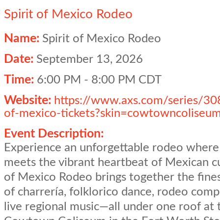
Spirit of Mexico Rodeo
Name:
Spirit of Mexico Rodeo
Date:
September 13, 2026
Time:
6:00 PM
-
8:00 PM CDT
Website:
https://www.axs.com/series/308
of-mexico-tickets?skin=cowtowncoliseu
Event Description:
Experience an unforgettable rodeo where
meets the vibrant heartbeat of Mexican cul
of Mexico Rodeo brings together the fines
of charrería, folklorico dance, rodeo comp
live regional music—all under one roof at 